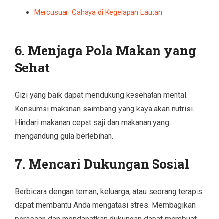
Mercusuar: Cahaya di Kegelapan Lautan
6. Menjaga Pola Makan yang
Sehat
Gizi yang baik dapat mendukung kesehatan mental.
Konsumsi makanan seimbang yang kaya akan nutrisi.
Hindari makanan cepat saji dan makanan yang
mengandung gula berlebihan.
7. Mencari Dukungan Sosial
Berbicara dengan teman, keluarga, atau seorang terapis
dapat membantu Anda mengatasi stres. Membagikan
perasaan dan mendapatkan dukungan dapat membuat