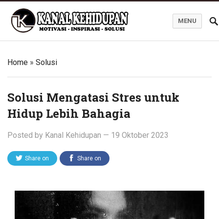
MENU
Blog Kanal Kehidupan
Home
»
Solusi
Solusi Mengatasi Stres untuk
Hidup Lebih Bahagia
Posted by
Kanal Kehidupan
—
19 Oktober 2023
Share on
Share on
Twitter
Facebook