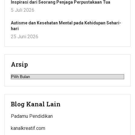
Inspirasi dari Seorang Penjaga Perpustakaan Tua
5 Juli 2026
Autisme dan Kesehatan Mental pada Kehidupan Sehari-
hari
25 Juni 2026
Arsip
Arsip
Blog Kanal Lain
Padamu Pendidikan
kanalkreatif.com