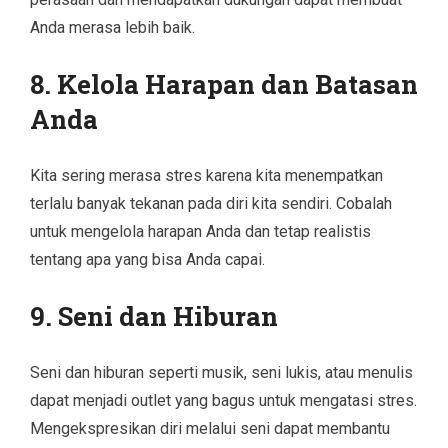
Anda merasa lebih baik.
8. Kelola Harapan dan Batasan
Anda
Kita sering merasa stres karena kita menempatkan
terlalu banyak tekanan pada diri kita sendiri. Cobalah
untuk mengelola harapan Anda dan tetap realistis
tentang apa yang bisa Anda capai.
9. Seni dan Hiburan
Seni dan hiburan seperti musik, seni lukis, atau menulis
dapat menjadi outlet yang bagus untuk mengatasi stres.
Mengekspresikan diri melalui seni dapat membantu