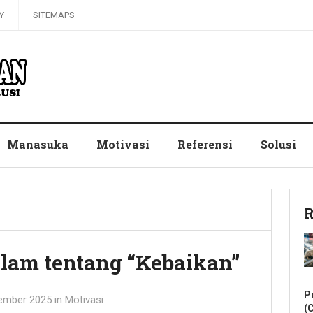
Y
SITEMAPS
Manasuka
Motivasi
Referensi
Solusi
R
lam tentang “Kebaikan”
P
ember 2025
in
Motivasi
(