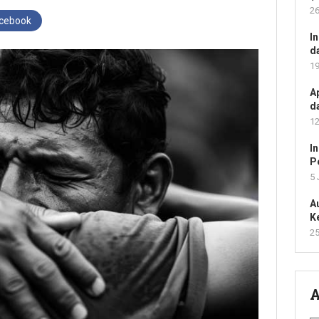
26
acebook
I
d
19
A
d
12
I
P
5 
A
K
25
A