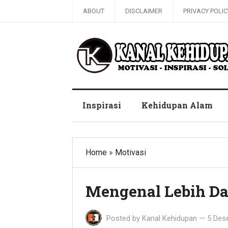
ABOUT
DISCLAIMER
PRIVACY POLIC
Blog Kanal Kehidupan
Inspirasi
Kehidupan Alam
Home
»
Motivasi
Mengenal Lebih Da
Posted by
Kanal Kehidupan
—
5 Des