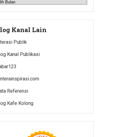
rsip
log Kanal Lain
iterasi Publik
log Kanal Publikasi
abar123
enterainspirasi.com
ata Referensi
log Kafe Kolong