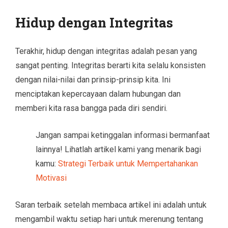
Hidup dengan Integritas
Terakhir, hidup dengan integritas adalah pesan yang
sangat penting. Integritas berarti kita selalu konsisten
dengan nilai-nilai dan prinsip-prinsip kita. Ini
menciptakan kepercayaan dalam hubungan dan
memberi kita rasa bangga pada diri sendiri.
Jangan sampai ketinggalan informasi bermanfaat
lainnya! Lihatlah artikel kami yang menarik bagi
kamu:
Strategi Terbaik untuk Mempertahankan
Motivasi
Saran terbaik setelah membaca artikel ini adalah untuk
mengambil waktu setiap hari untuk merenung tentang