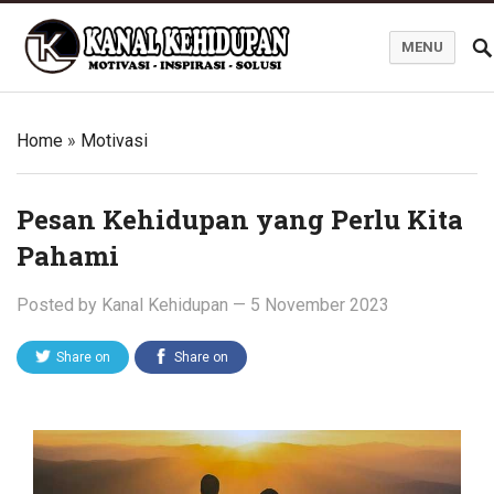
MENU
Blog Kanal Kehidupan
Home
»
Motivasi
Pesan Kehidupan yang Perlu Kita
Pahami
Posted by
Kanal Kehidupan
—
5 November 2023
Share on
Share on
Twitter
Facebook