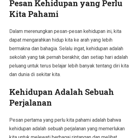
Pesan Kehidupan yang Perlu
Kita Pahami
Dalam merenungkan pesan-pesan kehidupan ini, kita
dapat mengarahkan hidup kita ke arah yang lebih
bermakna dan bahagia. Selalu ingat, kehidupan adalah
sekolah yang tak pernah berakhir, dan setiap hari adalah
peluang untuk terus belajar lebih banyak tentang diri kita
dan dunia di sekitar kita.
Kehidupan Adalah Sebuah
Perjalanan
Pesan pertama yang perlu kita pahami adalah bahwa
kehidupan adalah sebuah perjalanan yang memerlukan
kita untuk melewati berbagai rintangan dan melihat