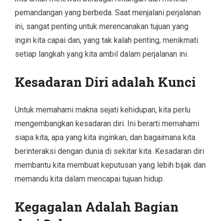
pemandangan yang berbeda. Saat menjalani perjalanan
ini, sangat penting untuk merencanakan tujuan yang
ingin kita capai dan, yang tak kalah penting, menikmati
setiap langkah yang kita ambil dalam perjalanan ini.
Kesadaran Diri adalah Kunci
Untuk memahami makna sejati kehidupan, kita perlu
mengembangkan kesadaran diri. Ini berarti memahami
siapa kita, apa yang kita inginkan, dan bagaimana kita
berinteraksi dengan dunia di sekitar kita. Kesadaran diri
membantu kita membuat keputusan yang lebih bijak dan
memandu kita dalam mencapai tujuan hidup.
Kegagalan Adalah Bagian