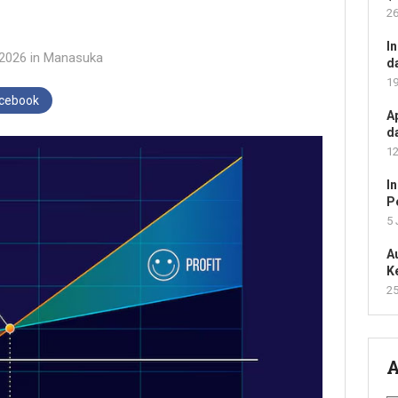
26
I
 2026
in
Manasuka
d
19
acebook
A
d
12
I
P
5 
A
K
25
A