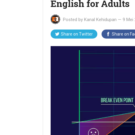
English for Adults
Posted by
Kanal Kehidupan
—
9 Mei
Share on Twitter
Share on F