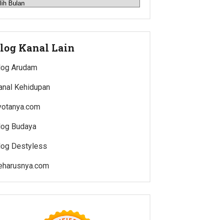
rsip
log Kanal Lain
log Arudam
anal Kehidupan
yotanya.com
log Budaya
log Destyless
eharusnya.com