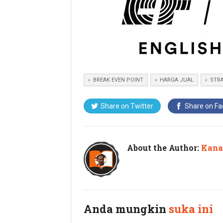
BREAK EVEN POINT
HARGA JUAL
STRA
Share on Twitter
Share on F
About the Author:
Kana
Anda mungkin
suka ini