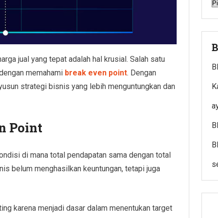
A
B
ga jual yang tepat adalah hal krusial. Salah satu
B
ah dengan memahami
break even point
. Dengan
yusun strategi bisnis yang lebih menguntungkan dan
K
a
n Point
B
B
ondisi di mana total pendapatan sama dengan total
s
bisnis belum menghasilkan keuntungan, tetapi juga
ing karena menjadi dasar dalam menentukan target