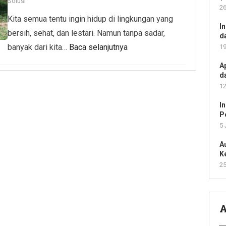
Solusi
26
Kita semua tentu ingin hidup di lingkungan yang
I
bersih, sehat, dan lestari. Namun tanpa sadar,
d
banyak dari kita…
Baca selanjutnya
19
A
d
12
I
P
5 
A
K
25
A