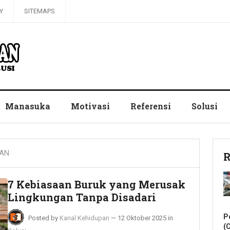
Y
SITEMAPS
Manasuka
Motivasi
Referensi
Solusi
AN
R
7 Kebiasaan Buruk yang Merusak
Lingkungan Tanpa Disadari
P
Posted by
Kanal Kehidupan
—
12 Oktober 2025
in
(