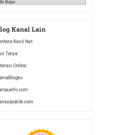
rsip
log Kanal Lain
entera Kecil Net
yo Tanya
iterasi Online
amaBlogku
umauinfo.com
iterasipublik.com