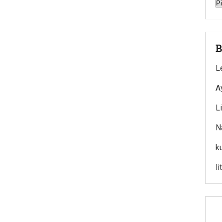
A
B
L
A
L
N
k
l