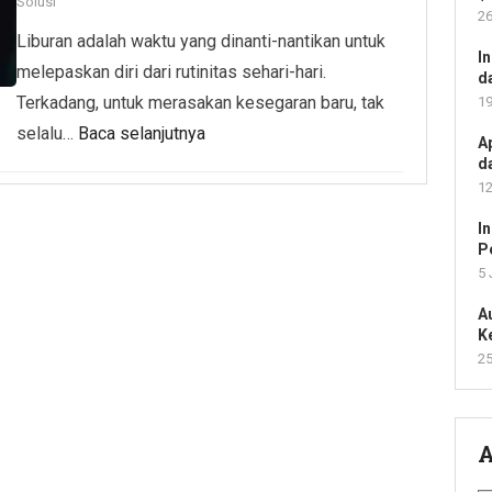
Solusi
26
Liburan adalah waktu yang dinanti-nantikan untuk
I
melepaskan diri dari rutinitas sehari-hari.
d
Terkadang, untuk merasakan kesegaran baru, tak
19
selalu…
Baca selanjutnya
A
d
12
I
P
5 
A
K
25
A