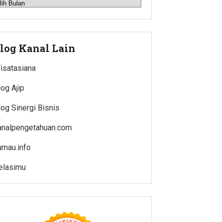
rsip
log Kanal Lain
isatasiana
log Ajip
log Sinergi Bisnis
analpengetahuan.com
umau.info
elasimu