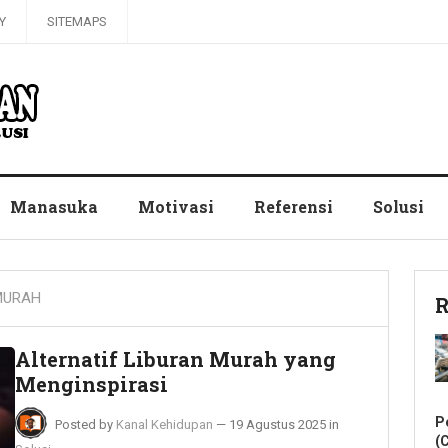
Y
SITEMAPS
Manasuka
Motivasi
Referensi
Solusi
MURAH
R
Alternatif Liburan Murah yang
Menginspirasi
P
Posted by
Kanal Kehidupan
—
19 Agustus 2025
in
(