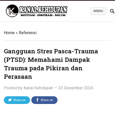
MENU
Blog Kanal Kehidupan
Home
»
Referensi
Gangguan Stres Pasca-Trauma
(PTSD): Memahami Dampak
Trauma pada Pikiran dan
Perasaan
Posted by
Kanal Kehidupan
—
23 Desember 2024
Share on
Share on
Twitter
Facebook